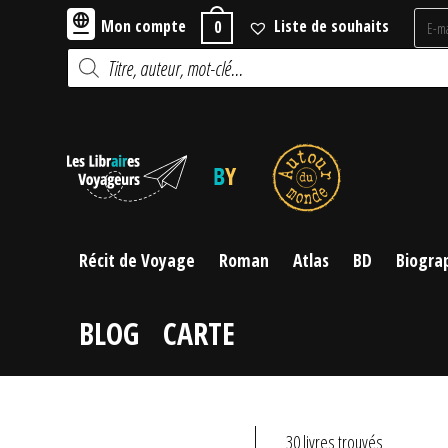
Skip
Mon compte
Liste de souhaits
0
to
Recherche
content
de
produits
Récit de Voyage
Roman
Atlas
BD
Biogra
BLOG
CARTE
30 livres trouvés