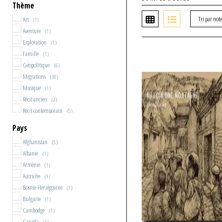
Thème
Tri par not
Art
(1)
Aventure
(1)
Exploration
(1)
Famille
(1)
Géopolitique
(6)
Migrations
(30)
Musique
(1)
Récit ancien
(2)
Récit contemporain
(5)
Recueil
(1)
Pays
Société
(13)
Afghanistan
(5)
Albanie
(1)
Arménie
(1)
Autriche
(1)
Bosnie-Herzégovine
(1)
Bulgarie
(1)
Cambodge
(1)
Canada
(1)