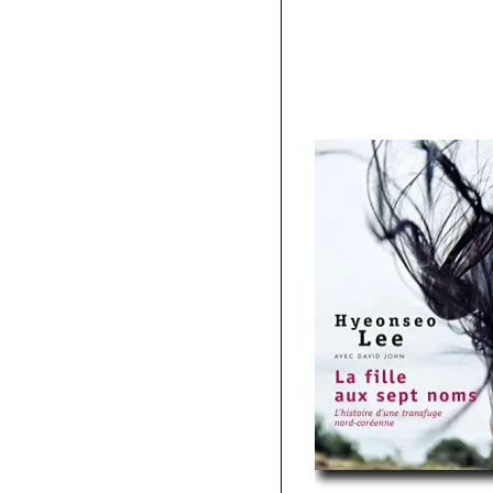
Russie
(1)
Syrie
(3)
Tibet
(2)
Turquie
(2)