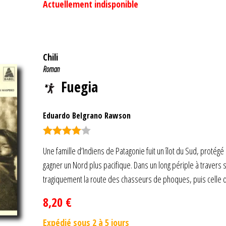
Actuellement indisponible
Chili
Roman
Fuegia
Eduardo Belgrano Rawson
Note
4.00
Une famille d’Indiens de Patagonie fuit un îlot du Sud, protég
sur 5
gagner un Nord plus pacifique. Dans un long périple à travers s
tragiquement la route des chasseurs de phoques, puis celle 
8,20
€
Expédié sous 2 à 5 jours