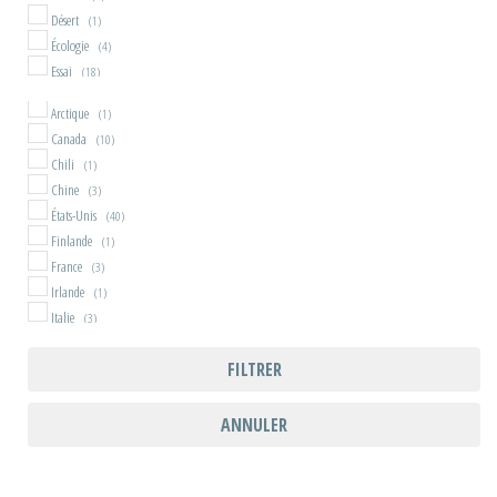
Désert
(1)
Écologie
(4)
Essai
(18)
Famille
(1)
Arctique
(1)
Far West
(1)
Canada
(10)
Forêt
(7)
Chili
(1)
Îles
(1)
Chine
(3)
Marche
(2)
États-Unis
(40)
Mer
(2)
Finlande
(1)
Montagne
(3)
France
(3)
Nature
(95)
Irlande
(1)
Nature Writing
(98)
Italie
(3)
Nomadisme
(4)
Kirghizistan
(1)
Nouvelles
(2)
FILTRER
Mongolie
(4)
Pêche
(1)
Nouvelle-Zélande
(1)
Récit ancien
(8)
Royaume-Uni
(1)
ANNULER
Récit contemporain
(22)
Russie
(8)
Souvenirs
(3)
Spiritualité
(1)