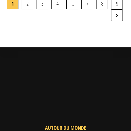
1
2
3
4
…
7
8
9
AUTOUR DU MONDE