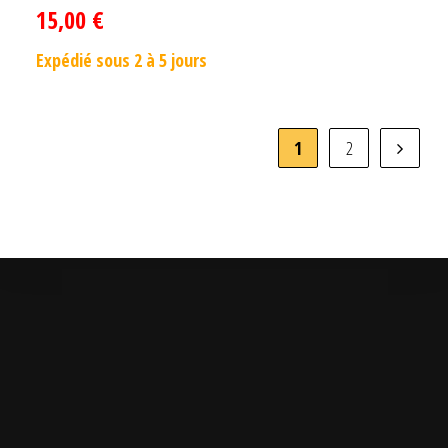
15,00
€
Expédié sous 2 à 5 jours
1
2