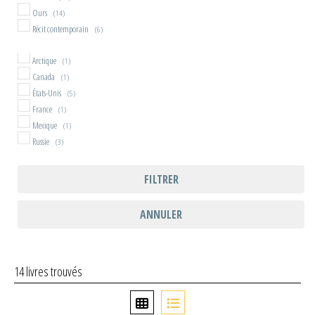
Ours
(14)
Récit contemporain
(6)
Arctique
(1)
Canada
(1)
États-Unis
(5)
France
(1)
Mexique
(1)
Russie
(3)
FILTRER
ANNULER
14 livres trouvés