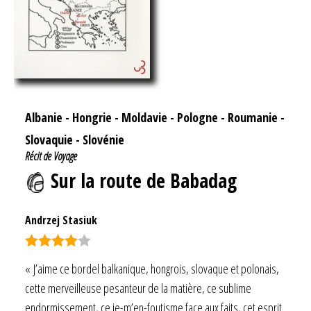
Albanie
-
Hongrie
-
Moldavie
-
Pologne
-
Roumanie
-
Slovaquie
-
Slovénie
Récit de Voyage
Sur la route de Babadag
Andrzej Stasiuk
Note
4.00
« J’aime ce bordel balkanique, hongrois, slovaque et polonais,
sur 5
cette merveilleuse pesanteur de la matière, ce sublime
endormissement, ce je-m’en-foutisme face aux faits, cet esprit