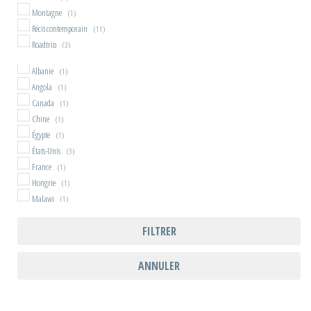
Montagne
(1)
Récit contemporain
(11)
Roadtrip
(3)
Société
(5)
Albanie
(1)
Stop
(16)
Angola
(1)
Tourisme
(1)
Canada
(1)
Train
(3)
Chine
(1)
Égypte
(1)
États-Unis
(3)
France
(1)
Hongrie
(1)
Malawi
(1)
Moldavie
(1)
FILTRER
Mozambique
(1)
Népal
(1)
Pologne
(1)
ANNULER
Roumanie
(1)
Russie
(1)
Slovaquie
(1)