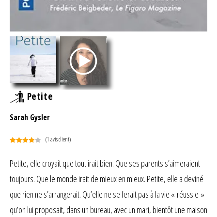
Petite
Sarah Gysler
(
1
avis client)
Noté
1
4.00
sur 5
Petite, elle croyait que tout irait bien. Que ses parents s’aimeraient
basé
toujours. Que le monde irait de mieux en mieux. Petite, elle a deviné
sur
notation
que rien ne s’arrangerait. Qu’elle ne se ferait pas à la vie « réussie »
client
qu’on lui proposait, dans un bureau, avec un mari, bientôt une maison