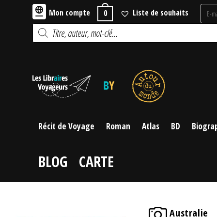
Skip
Mon compte
Liste de souhaits
0
to
Recherche
content
de
produits
Récit de Voyage
Roman
Atlas
BD
Biogra
BLOG
CARTE
Australie