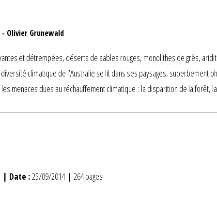
-
Olivier Grunewald
yantes et détrempées, déserts de sables rouges, monolithes de grès, aridité
versité climatique de l’Australie se lit dans ses paysages, superbement pho
r les menaces dues au réchauffement climatique : la disparition de la forêt, 
e
| Date :
25/09/2014
|
264 pages