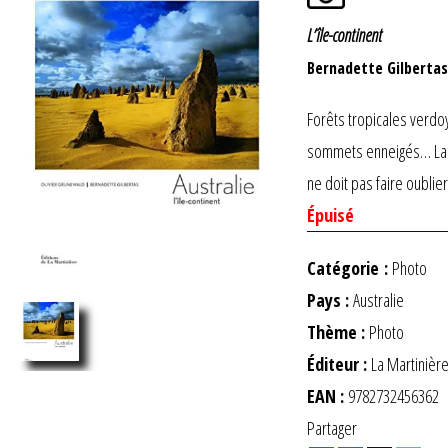
L’île-continent
Bernadette Gilbertas
Forêts tropicales verdo
sommets enneigés… La di
ne doit pas faire oublie
Épuisé
Catégorie :
Photo
Pays :
Australie
Thème :
Photo
Éditeur :
La Martinièr
EAN :
9782732456362
Partager