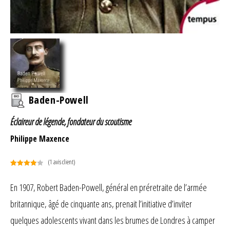
Baden-Powell
Éclaireur de légende, fondateur du scoutisme
Philippe Maxence
(
1
avis client)
Noté
1
4.00
sur 5
En 1907, Robert Baden-Powell, général en préretraite de l’armée
basé
britannique, âgé de cinquante ans, prenait l’initiative d’inviter
sur
notation
quelques adolescents vivant dans les brumes de Londres à camper
client