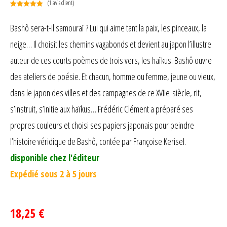
(
1
avis client)
Noté
1
5.00
sur 5
Bashô sera-t-il samouraï ? Lui qui aime tant la paix, les pinceaux, la
basé sur
neige… Il choisit les chemins vagabonds et devient au japon l’illustre
notation
client
auteur de ces courts poèmes de trois vers, les haïkus. Bashô ouvre
des ateliers de poésie. Et chacun, homme ou femme, jeune ou vieux,
dans le japon des villes et des campagnes de ce XVIIe siècle, rit,
s’instruit, s’initie aux haïkus… Frédéric Clément a préparé ses
propres couleurs et choisi ses papiers japonais pour peindre
l’histoire véridique de Bashô, contée par Françoise Kerisel.
disponible chez l'éditeur
Expédié sous 2 à 5 jours
18,25 €