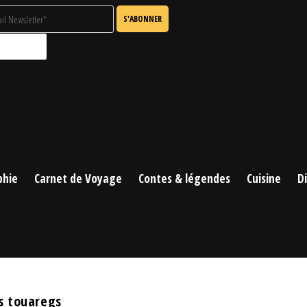
phie
Carnet de Voyage
Contes & légendes
Cuisine
D
 touaregs