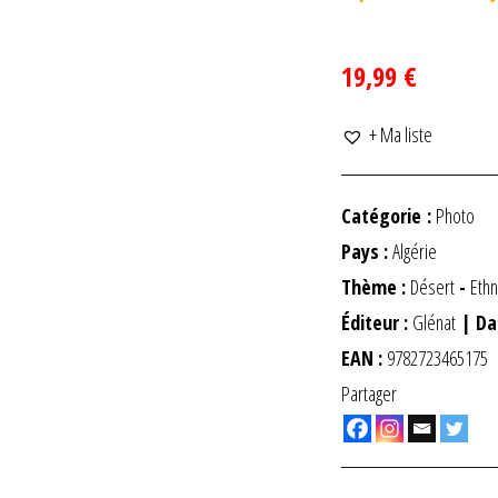
19,99 €
+ Ma liste
Catégorie :
Photo
Pays :
Algérie
Thème :
Désert
-
Eth
Éditeur :
Glénat
| Da
EAN :
9782723465175
Partager