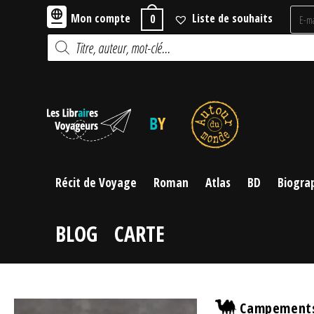
Skip
Mon compte
Liste de souhaits
0
to
Recherche
content
de
produits
Récit de Voyage
Roman
Atlas
BD
Biogra
BLOG
CARTE
Campements