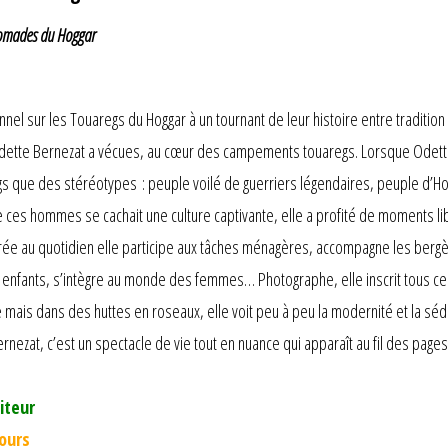
nomades du Hoggar
el sur les Touaregs du Hoggar à un tournant de leur histoire entre tradition
ette Bernezat a vécues, au cœur des campements touaregs. Lorsque Odette 
gs que des stéréotypes : peuple voilé de guerriers légendaires, peuple d’
de ces hommes se cachait une culture captivante, elle a profité de moments l
ée au quotidien elle participe aux tâches ménagères, accompagne les bergè
 enfants, s’intègre au monde des femmes… Photographe, elle inscrit tous ces 
e mais dans des huttes en roseaux, elle voit peu à peu la modernité et la séde
rnezat, c’est un spectacle de vie tout en nuance qui apparaît au fil des pages
iteur
jours