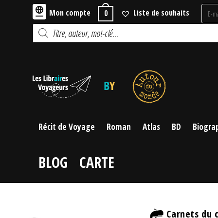
Skip
Mon compte
Liste de souhaits
0
to
Recherche
content
de
produits
Récit de Voyage
Roman
Atlas
BD
Biogra
BLOG
CARTE
Carnets du 