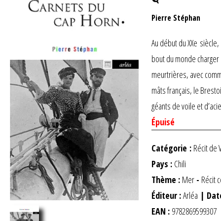
Pierre Stéphan
Au début du XXe siècle, 
bout du monde charger la
meurtrières, avec comme
mâts français, le Brest
géants de voile et d’acie
Épuisé
Catégorie :
Récit de 
Pays :
Chili
Thème :
Mer
-
Récit 
Éditeur :
Arléa
| Dat
EAN :
9782869599307