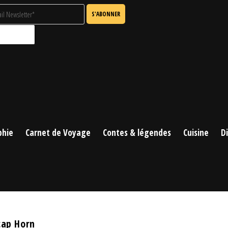
phie
Carnet de Voyage
Contes & légendes
Cuisine
D
cap Horn