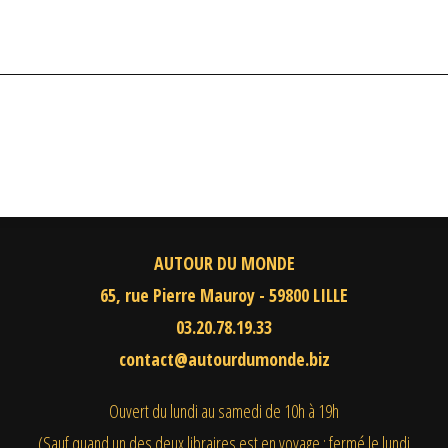
AUTOUR DU MONDE
65, rue Pierre Mauroy - 59800 LILLE
03.20.78.19.33
contact@autourdumonde.biz
Ouvert du lundi au samedi
de 10h à 19h
(Sauf quand un des deux libraires est en voyage : fermé le lundi