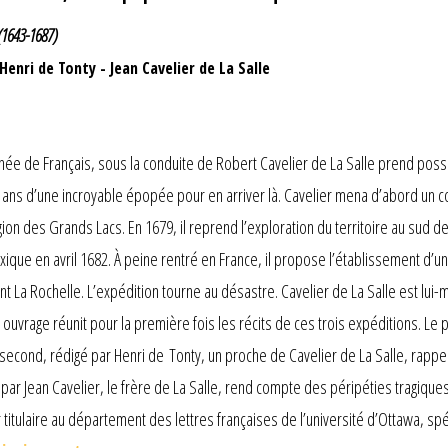
 (1643-1687)
Henri de Tonty
-
Jean Cavelier de La Salle
ignée de Français, sous la conduite de Robert Cavelier de La Salle prend pos
uze ans d’une incroyable épopée pour en arriver là. Cavelier mena d’abord un
on des Grands Lacs. En 1679, il reprend l’exploration du territoire au sud de
xique en avril 1682. À peine rentré en France, il propose l’établissement d’un
ent La Rochelle. L’expédition tourne au désastre. Cavelier de La Salle est lui
ouvrage réunit pour la première fois les récits de ces trois expéditions. Le 
e second, rédigé par Henri de Tonty, un proche de Cavelier de La Salle, rap
it par Jean Cavelier, le frère de La Salle, rend compte des péripéties tragiq
itulaire au département des lettres françaises de l’université d’Ottawa, spéc