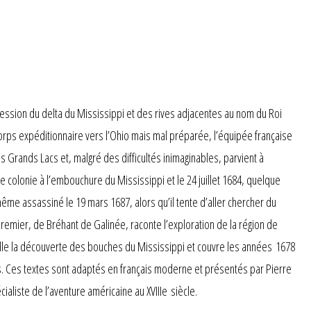
session du delta du Mississippi et des rives adjacentes au nom du Roi
 corps expéditionnaire vers l’Ohio mais mal préparée, l’équipée française
s Grands Lacs et, malgré des difficultés inimaginables, parvient à
e colonie à l’embouchure du Mississippi et le 24 juillet 1684, quelque
-même assassiné le 19 mars 1687, alors qu’il tente d’aller chercher du
premier, de Bréhant de Galinée, raconte l’exploration de la région de
pelle la découverte des bouches du Mississippi et couvre les années 1678
ues. Ces textes sont adaptés en français moderne et présentés par Pierre
ialiste de l’aventure américaine au XVIIIe siècle.