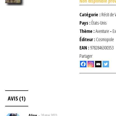
Non disponible pro
Catégorie :
Récit de 
Pays :
États-Unis
Thème :
Aventure
-
Ex
Éditeur :
Cosmopole
EAN :
9782846300353
Partager
AVIS (1)
Aline
–
20 mai 2022