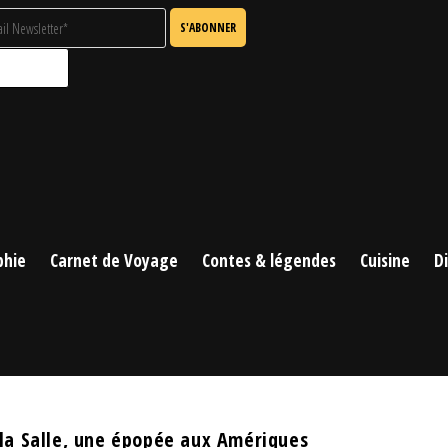
phie
Carnet de Voyage
Contes & légendes
Cuisine
D
la Salle, une épopée aux Amériques