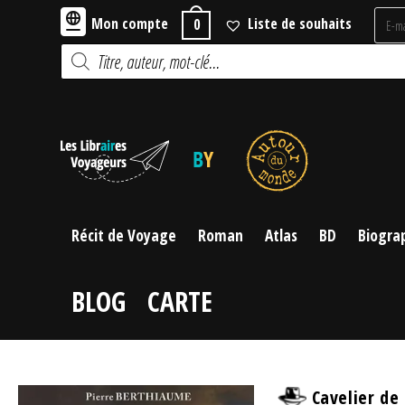
Skip
Mon compte
Liste de souhaits
0
to
Recherche
content
de
produits
Récit de Voyage
Roman
Atlas
BD
Biogra
BLOG
CARTE
Cavelier de 