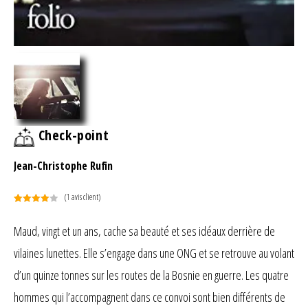
Check-point
Jean-Christophe Rufin
(
1
avis client)
Noté
1
4.00
sur 5
Maud, vingt et un ans, cache sa beauté et ses idéaux derrière de
basé
vilaines lunettes. Elle s’engage dans une ONG et se retrouve au volant
sur
notation
d’un quinze tonnes sur les routes de la Bosnie en guerre. Les quatre
client
hommes qui l’accompagnent dans ce convoi sont bien différents de