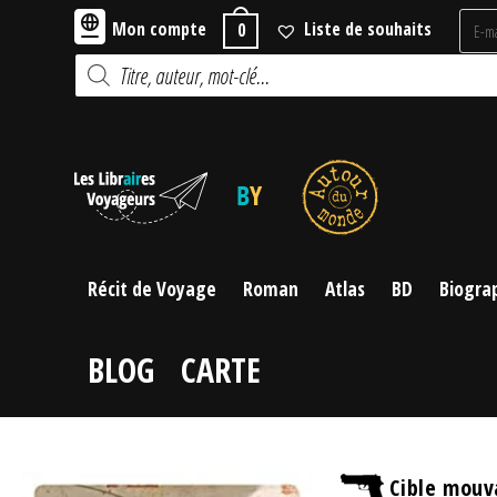
Skip
Mon compte
Liste de souhaits
0
to
Recherche
content
de
produits
Récit de Voyage
Roman
Atlas
BD
Biogra
BLOG
CARTE
Cible mouv