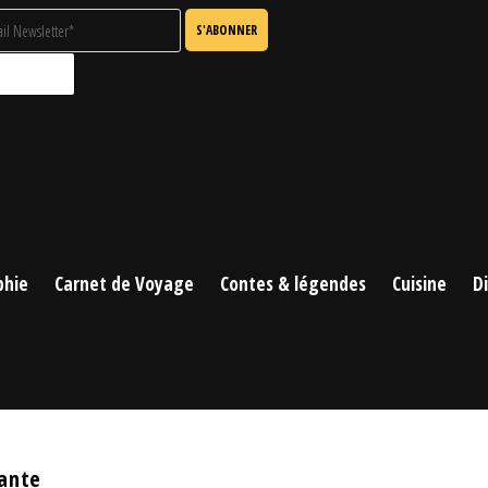
phie
Carnet de Voyage
Contes & légendes
Cuisine
D
ante