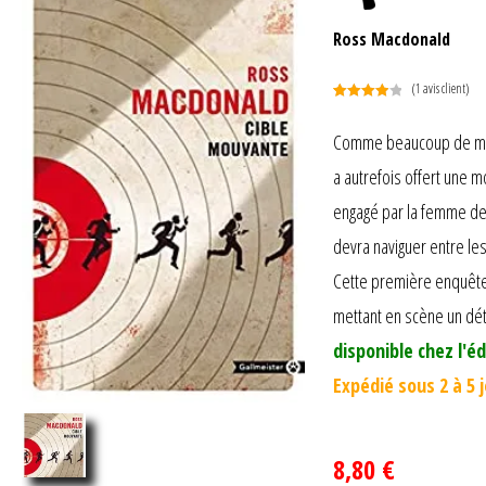
Ross Macdonald
(
1
avis client)
Noté
1
4.00
sur 5
Comme beaucoup de milli
basé
a autrefois offert une m
sur
notation
engagé par la femme de 
client
devra naviguer entre les
Cette première enquête 
mettant en scène un dét
disponible chez l'éd
Expédié sous 2 à 5 
8,80 €