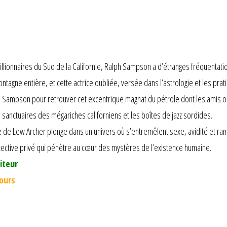
onnaires du Sud de la Californie, Ralph Sampson a d’étranges fréquentation
ontagne entière, et cette actrice oubliée, versée dans l’astrologie et les pr
Sampson pour retrouver cet excentrique magnat du pétrole dont les amis ont
 sanctuaires des mégariches californiens et les boîtes de jazz sordides.
de Lew Archer plonge dans un univers où s’entremêlent sexe, avidité et ran
ective privé qui pénètre au cœur des mystères de l’existence humaine.
iteur
jours