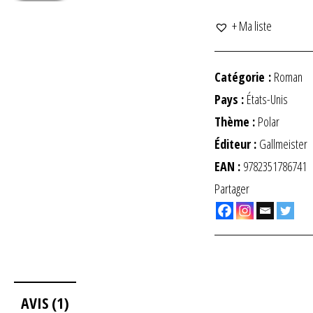
+ Ma liste
Catégorie :
Roman
Pays :
États-Unis
Thème :
Polar
Éditeur :
Gallmeister
EAN :
9782351786741
Partager
AVIS (1)