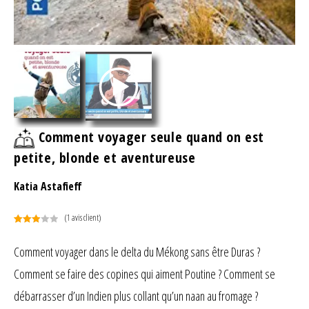
Comment voyager seule quand on est
petite, blonde et aventureuse
Katia Astafieff
(
1
avis client)
Noté
1
3.00
Comment voyager dans le delta du Mékong sans être Duras ?
sur 5
Comment se faire des copines qui aiment Poutine ? Comment se
basé
sur
débarrasser d’un Indien plus collant qu’un naan au fromage ?
notation