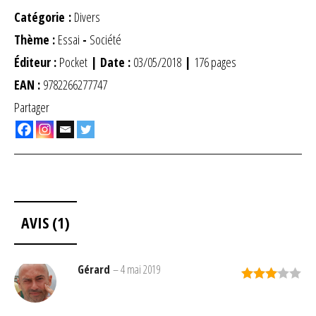
Catégorie :
Divers
Thème :
Essai
-
Société
Éditeur :
Pocket
| Date :
03/05/2018
|
176 pages
EAN :
9782266277747
Partager
AVIS (1)
Gérard
–
4 mai 2019
Note
3
sur 5