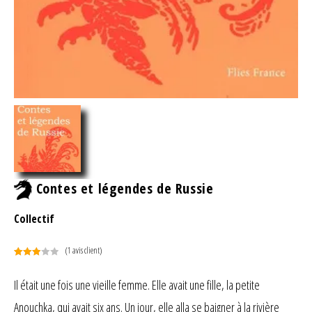
Contes et légendes de Russie
Collectif
(
1
avis client)
Noté
1
3.00
Il était une fois une vieille femme. Elle avait une fille, la petite
sur 5
Anouchka, qui avait six ans. Un jour, elle alla se baigner à la rivière
basé