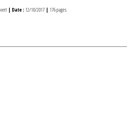
uvert
| Date :
12/10/2017
|
176 pages