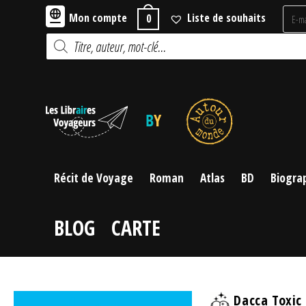
Skip
Mon compte
Liste de souhaits
0
to
Recherche
content
de
produits
Récit de Voyage
Roman
Atlas
BD
Biogra
BLOG
CARTE
Dacca Toxic