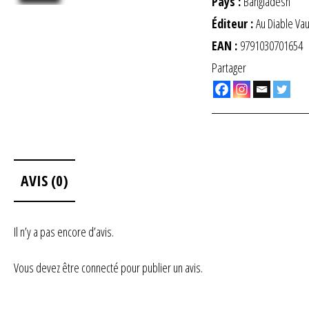
Pays :
Bangladesh
Éditeur :
Au Diable Va
EAN :
9791030701654
Partager
AVIS (0)
Il n’y a pas encore d’avis.
Vous devez être
connecté
pour publier un avis.