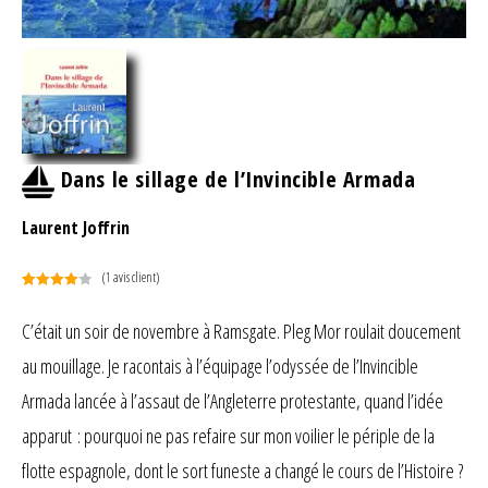
Dans le sillage de l’Invincible Armada
Laurent Joffrin
(
1
avis client)
Noté
1
4.00
sur 5
C’était un soir de novembre à Ramsgate. Pleg Mor roulait doucement
basé
au mouillage. Je racontais à l’équipage l’odyssée de l’Invincible
sur
notation
Armada lancée à l’assaut de l’Angleterre protestante, quand l’idée
client
apparut : pourquoi ne pas refaire sur mon voilier le périple de la
flotte espagnole, dont le sort funeste a changé le cours de l’Histoire ?