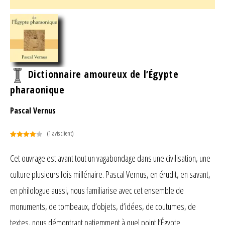
Dictionnaire amoureux de l’Égypte
pharaonique
Pascal Vernus
(
1
avis client)
Noté
1
4.00
sur 5
Cet ouvrage est avant tout un vagabondage dans une civilisation, une
basé
culture plusieurs fois millénaire. Pascal Vernus, en érudit, en savant,
sur
notation
en philologue aussi, nous familiarise avec cet ensemble de
client
monuments, de tombeaux, d’objets, d’idées, de coutumes, de
textes, nous démontrant patiemment à quel point l’Égypte