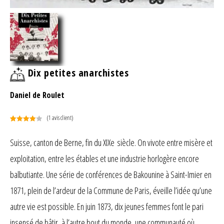
Dix petites anarchistes
Daniel de Roulet
(
1
avis client)
Noté
1
4.00
sur 5
Suisse, canton de Berne, fin du XIXe siècle. On vivote entre misère et
basé
exploitation, entre les étables et une industrie horlogère encore
sur
notation
balbutiante. Une série de conférences de Bakounine à Saint-Imier en
client
1871, plein de l’ardeur de la Commune de Paris, éveille l’idée qu’une
autre vie est possible. En juin 1873, dix jeunes femmes font le pari
insensé de bâtir, à l’autre bout du monde, une communauté où