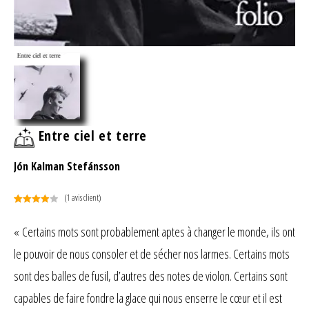
Entre ciel et terre
Jón Kalman Stefánsson
(
1
avis client)
Noté
1
4.00
sur 5
« Certains mots sont probablement aptes à changer le monde, ils ont
basé
le pouvoir de nous consoler et de sécher nos larmes. Certains mots
sur
notation
sont des balles de fusil, d’autres des notes de violon. Certains sont
client
capables de faire fondre la glace qui nous enserre le cœur et il est