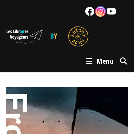
Skip
Facebook
Instagram
YouTube
Mail
to
content
Menu