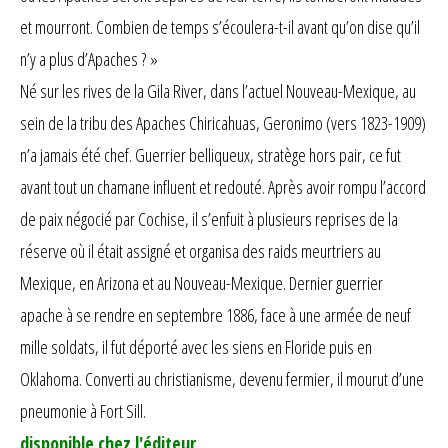
et mourront. Combien de temps s’écoulera-t-il avant qu’on dise qu’il
n’y a plus d’Apaches ? »
Né sur les rives de la Gila River, dans l’actuel Nouveau-Mexique, au
sein de la tribu des Apaches Chiricahuas, Geronimo (vers 1823-1909)
n’a jamais été chef. Guerrier belliqueux, stratège hors pair, ce fut
avant tout un chamane influent et redouté. Après avoir rompu l’accord
de paix négocié par Cochise, il s’enfuit à plusieurs reprises de la
réserve où il était assigné et organisa des raids meurtriers au
Mexique, en Arizona et au Nouveau-Mexique. Dernier guerrier
apache à se rendre en septembre 1886, face à une armée de neuf
mille soldats, il fut déporté avec les siens en Floride puis en
Oklahoma. Converti au christianisme, devenu fermier, il mourut d’une
pneumonie à Fort Sill.
disponible chez l'éditeur