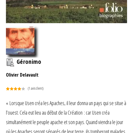
Géronimo
Olivier Delavault
(
1
avis client)
Noté
1
4.00
sur 5
« Lorsque Usen créa les Apaches, il leur donna un pays qui se situe à
basé
l’ouest. Cela eut lieu au début de la Création : car Usen créa
sur
notation
simultanément le peuple apache et son pays. Quand viendra le jour
client
où les Apaches seront séparés de leur terre, ils tomberont malades