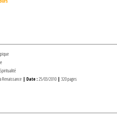
jours
ypique
ce
Spiritualité
a Renaissance
| Date :
25/03/2010
|
320 pages