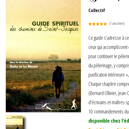
Collectif
(
1
avis client)
Noté
1
5.00
sur 5
Ce guide s’adresse à c
basé sur
ceux qui accomplissent c
notation
client
pour continuer le pèler
du pèlerinage, y compri
purification intérieure 
Chaque chapitre comprend
(Bernard Ollivier, Jean-
d’écrivains et maîtres s
10 commandements du pèl
disponible chez l'éd