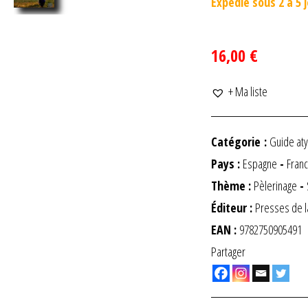
Expédié sous 2 à 5 
16,00 €
+ Ma liste
Catégorie :
Guide at
Pays :
Espagne
-
Fran
Thème :
Pèlerinage
-
Éditeur :
Presses de l
EAN :
9782750905491
Partager