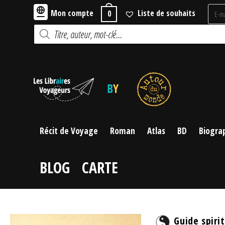
Skip
Mon compte
Liste de souhaits
0
to
Recherche
content
de
produits
Récit de Voyage
Roman
Atlas
BD
Biogra
BLOG
CARTE
Guide spiri