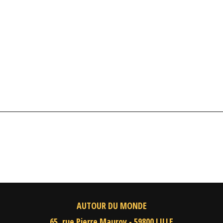
AUTOUR DU MONDE
65, rue Pierre Mauroy - 59800 LILLE