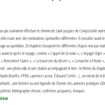
eux qui souhaitent effectuer le chemin de Saint-Jacques de Compostelle au
ette route avec des motivations spirituelles différentes. À consulter avant le
inage au quotidien. 20 chapitres évoquent les différentes étapes non pas mat
s avant et après le voyage, comme « L’appel de la route », « Voyager léger 
», « Rencontrer l’autre », « La traversée du désert », « La marche à l’étoile
 : une photo n&b et une citation accompagnant le titre ; le thème du chapitr
Claude Bourlès, PPDA, Laurence Lacour, Édouard Cortès…) ; un extrait de la B
pirituels ; une histoire ou une légende du Chemin. Des annexes pratiques clôtu
erin, bibliographie choisie, confréries jacquaires, lexique).
iteur