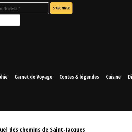
phie
Carnet de Voyage
Contes & légendes
Cuisine
D
tuel des chemins de Saint-Jacques