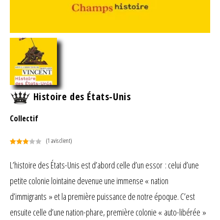
Histoire des États-Unis
Collectif
(
1
avis client)
Noté
1
3.00
L’histoire des États-Unis est d’abord celle d’un essor : celui d’une
sur 5
petite colonie lointaine devenue une immense « nation
basé
sur
d’immigrants » et la première puissance de notre époque. C’est
notation
client
ensuite celle d’une nation-phare, première colonie « auto-libérée »