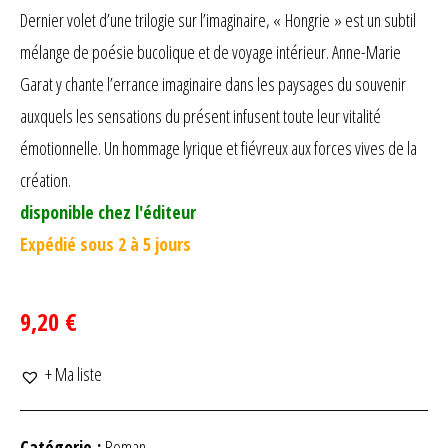
3.50
Dernier volet d’une trilogie sur l’imaginaire, « Hongrie » est un subtil
sur 5
mélange de poésie bucolique et de voyage intérieur. Anne-Marie
basé
sur
Garat y chante l’errance imaginaire dans les paysages du souvenir
notation
client
auxquels les sensations du présent infusent toute leur vitalité
émotionnelle. Un hommage lyrique et fiévreux aux forces vives de la
création.
disponible chez l'éditeur
Expédié sous 2 à 5 jours
9,20 €
+ Ma liste
Catégorie :
Roman