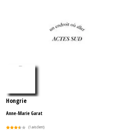
Hongrie
Anne-Marie Garat
(
1
avis client)
Noté
1