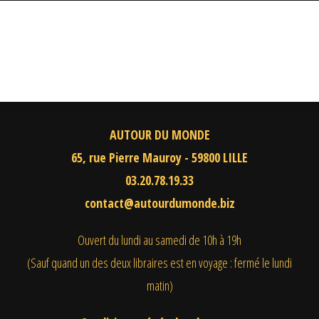
AUTOUR DU MONDE
65, rue Pierre Mauroy - 59800 LILLE
03.20.78.19.33
contact@autourdumonde.biz
Ouvert du lundi au samedi
de 10h à 19h
(Sauf quand un des deux libraires est en voyage : fermé le lundi
matin)