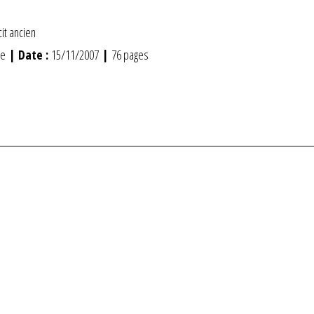
it ancien
ie
| Date :
15/11/2007
|
76 pages