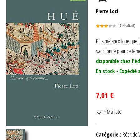
Pierre Loti
(
1
avis client)
Noté
1
3.00
Plus mélancolique que ja
sur 5
sanctionné pour ce tém
basé
sur
disponible chez l'éd
notation
client
En stock - Expédié 
7,01 €
+ Ma liste
Catégorie :
Récit de 