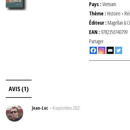
Pays :
Vietnam
Thème :
Histoire
-
Réc
Éditeur :
Magellan & C
EAN :
9782350740799
Partager
AVIS (1)
Jean-Luc
–
4 septembre 2022