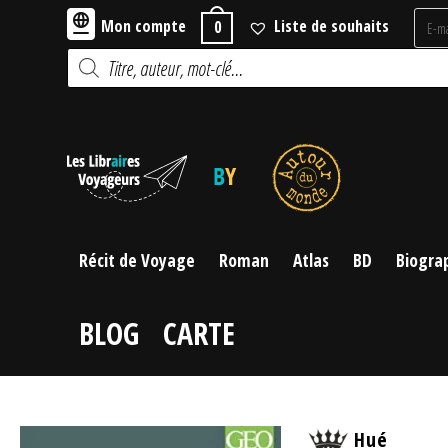
Skip
Mon compte
Liste de souhaits
0
to
Recherche
content
de
produits
Récit de Voyage
Roman
Atlas
BD
Biogra
BLOG
CARTE
Hué