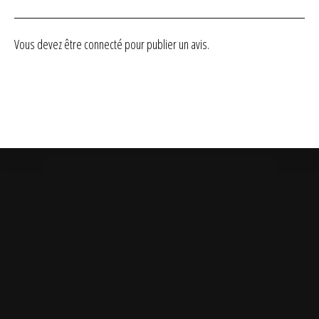
sur 5
Vous devez être
connecté
pour publier un avis.