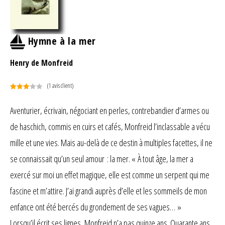
Hymne à la mer
Henry de Monfreid
(
1
avis client)
Noté
1
3.00
Aventurier, écrivain, négociant en perles, contrebandier d’armes ou
sur 5
de haschich, commis en cuirs et cafés, Monfreid l’inclassable a vécu
basé
sur
mille et une vies. Mais au-delà de ce destin à multiples facettes, il ne
notation
client
se connaissait qu’un seul amour : la mer. « À tout âge, la mer a
exercé sur moi un effet magique, elle est comme un serpent qui me
fascine et m’attire. J’ai grandi auprès d’elle et les sommeils de mon
enfance ont été bercés du grondement de ses vagues… »
Lorsqu’il écrit ses lignes, Monfreid n’a pas quinze ans. Quarante ans