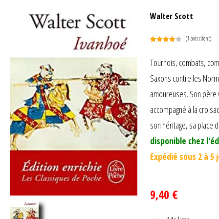
Walter Scott
(
1
avis client)
Noté
1
4.00
sur 5
Tournois, combats, comp
basé
Saxons contre les Norman
sur
notation
amoureuses. Son père ve
client
accompagné à la croisad
son héritage, sa place da
disponible chez l'éd
Expédié sous 2 à 5 
9,40 €