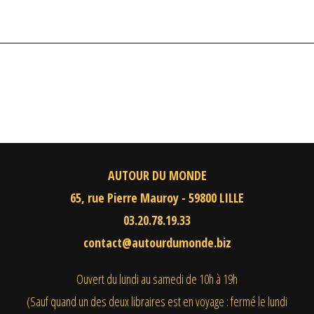
AUTOUR DU MONDE
65, rue Pierre Mauroy - 59800 LILLE
03.20.78.19.33
contact@autourdumonde.biz
Ouvert du lundi au samedi
de 10h à 19h
(Sauf quand un des deux libraires est en voyage : fermé le lundi