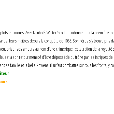
lots et amours. Avec Ivanhoé, Walter Scott abandonne pour la première fois l
ds, leurs maîtres depuis la conquête de 1066. Son héros s’y trouve pris dans 
ut briser ses amours au nom d’une chimérique restauration de la royauté sax
e, est à son retour menacé d’être dépossédé du trône par les intrigues de so
ns sa famille et la belle Rowena. Il lui faut combattre sur tous les fronts, y c
iteur
jours