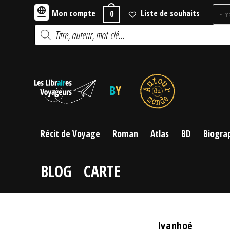
Skip
Mon compte
Liste de souhaits
0
to
Recherche
content
de
produits
Récit de Voyage
Roman
Atlas
BD
Biogra
BLOG
CARTE
Ivanhoé