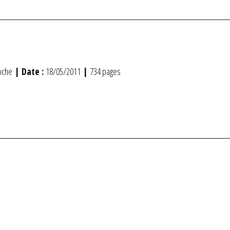
poche
| Date :
18/05/2011
|
734 pages