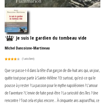
Je suis le gardien du tombeau vide
Michel Dancoisne-Martineau
(
1
avis client)
Noté
1
4.00
sur 5
Que se passe-t-il dans la tête d’un garçon de dix-huit ans qui, un jour,
basé
quitte tout pour partir à Sainte-Hélène ? Et surtout, qu’est-ce qui le
sur
notation
pousse à y rester ? La passion pour le mythe napoléonien ? L’amour
client
de l’aventure ? L’envie de fuite peut-être ? La curiosité des îles ? Une
rencontre ? Tout cela et plus encore… À cinquante ans aujourd’hui, ce