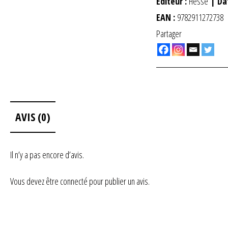
Éditeur :
Hesse
| Da
EAN :
9782911272738
Partager
AVIS (0)
Il n’y a pas encore d’avis.
Vous devez être
connecté
pour publier un avis.