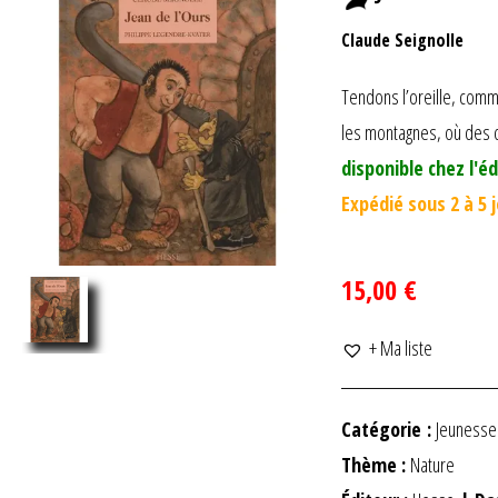
Claude Seignolle
Tendons l’oreille, comm
les montagnes, où des dr
disponible chez l'éd
Expédié sous 2 à 5 
15,00 €
+ Ma liste
Catégorie :
Jeunesse
Thème :
Nature