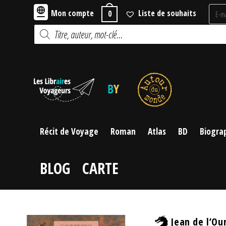
Skip
Mon compte
Liste de souhaits
0
to
Recherche
content
de
produits
Récit de Voyage
Roman
Atlas
BD
Biogra
BLOG
CARTE
Jean de l’Ou