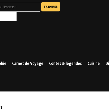
phie
Carnet de Voyage
Contes & légendes
Cuisine
D
rs