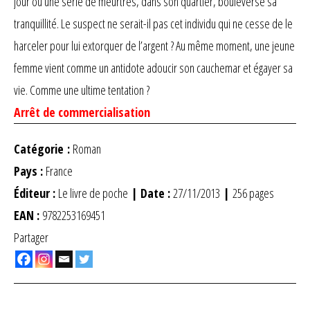
jour où une série de meurtres, dans son quartier, bouleverse sa
tranquillité. Le suspect ne serait-il pas cet individu qui ne cesse de le
harceler pour lui extorquer de l’argent ? Au même moment, une jeune
femme vient comme un antidote adoucir son cauchemar et égayer sa
vie. Comme une ultime tentation ?
Arrêt de commercialisation
Catégorie :
Roman
Pays :
France
Éditeur :
Le livre de poche
| Date :
27/11/2013
|
256 pages
EAN :
9782253169451
Partager