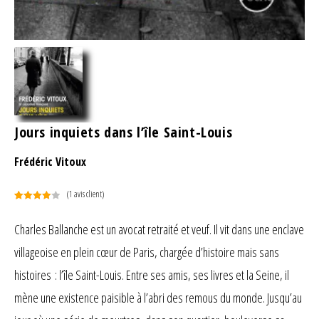
Jours inquiets dans l’île Saint-Louis
Frédéric Vitoux
(
1
avis client)
Noté
1
4.00
sur 5
Charles Ballanche est un avocat retraité et veuf. Il vit dans une enclave
basé
villageoise en plein cœur de Paris, chargée d’histoire mais sans
sur
notation
histoires : l’île Saint-Louis. Entre ses amis, ses livres et la Seine, il
client
mène une existence paisible à l’abri des remous du monde. Jusqu’au