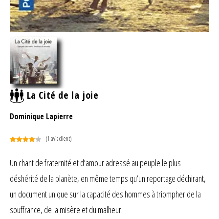
La Cité de la joie
Dominique Lapierre
(
1
avis client)
Noté
1
4.00
sur 5
Un chant de fraternité et d’amour adressé au peuple le plus
basé
déshérité de la planète, en même temps qu’un reportage déchirant,
sur
notation
un document unique sur la capacité des hommes à triompher de la
client
souffrance, de la misère et du malheur.