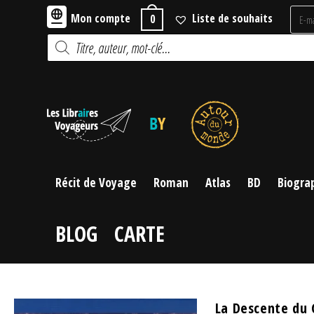
Skip
Mon compte
Liste de souhaits
0
to
Recherche
content
de
produits
Récit de Voyage
Roman
Atlas
BD
Biogra
BLOG
CARTE
La Descente du