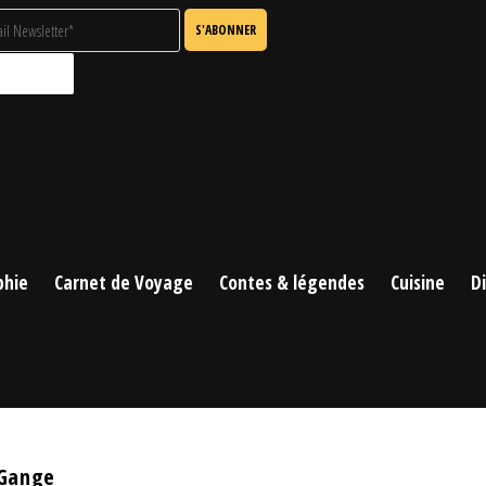
phie
Carnet de Voyage
Contes & légendes
Cuisine
D
 Gange