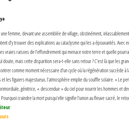
rya
ne femme, devant une assemblée de village, obstinément, inlassablement, r
tent d’y trouver des explications au cataclysme qui les a épouvantés. Ave
es vraies raisons de l’effondrement qui menace notre terre et quelle pourrai
ul doute, mais cette disparition sera-t-elle sans retour ? C’est là que les gra
 montrer comme moment nécessaire d’un cycle où la régénération succède à la 
 et les figuiers majestueux, l’atmosphère emplie du souffle solaire. » Le pe
rimordiale, génitrice, « descendue » du ciel pour nourrir les hommes et dev
Pourquoi craindre la mort puisqu’elle signifie l’union au fleuve sacré, le reto
iteur
jours