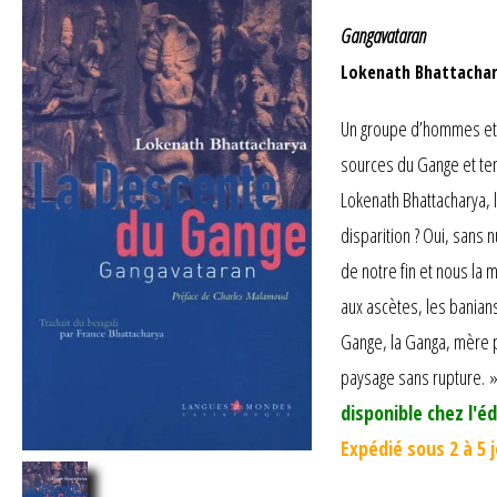
Gangavataran
Lokenath Bhattacha
Un groupe d’hommes et u
sources du Gange et ten
Lokenath Bhattacharya, l
disparition ? Oui, sans n
de notre fin et nous la
aux ascètes, les banians
Gange, la Ganga, mère p
paysage sans rupture. » 
disponible chez l'éd
Expédié sous 2 à 5 