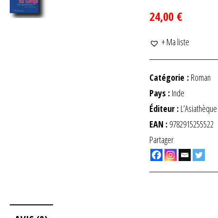
24,00 €
+ Ma liste
Catégorie :
Roman
Pays :
Inde
Éditeur :
L’Asiathèque
EAN :
9782915255522
Partager