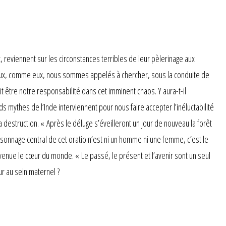
eviennent sur les circonstances terribles de leur pèlerinage aux
c eux, comme eux, nous sommes appelés à chercher, sous la conduite de
t être notre responsabilité dans cet imminent chaos. Y aura-t-il
nds mythes de l’Inde interviennent pour nous faire accepter l’inéluctabilité
destruction. « Après le déluge s’éveilleront un jour de nouveau la forêt
rsonnage central de cet oratio n’est ni un homme ni une femme, c’est le
enue le cœur du monde. « Le passé, le présent et l’avenir sont un seul
ur au sein maternel ?