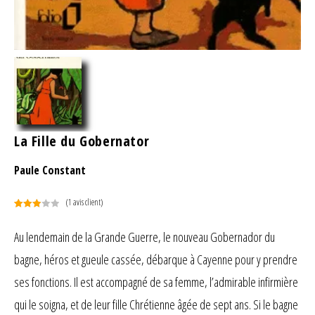
La Fille du Gobernator
Paule Constant
(
1
avis client)
Noté
1
3.00
Au lendemain de la Grande Guerre, le nouveau Gobernador du
sur 5
bagne, héros et gueule cassée, débarque à Cayenne pour y prendre
basé
sur
ses fonctions. Il est accompagné de sa femme, l’admirable infirmière
notation
client
qui le soigna, et de leur fille Chrétienne âgée de sept ans. Si le bagne