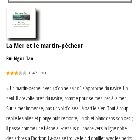
La Mer et le martin-pêcheur
Bui Ngoc Tan
(
1
avis client)
Noté
1
3.00
« Un martin-pêcheur venu d’on ne sait où s’approche du navire. Un
sur 5
seul. Il virevolte près du navire, comme pour se mesurer à la mer.
basé
sur
Sur la mer immense, pas un vol d’oiseau à part le sien. Tout à coup, il
notation
client
replie les ailes et plonge puis remonte, un objet blanc dans son bec ;
il passe comme une flèche au-dessus du navire vers la ligne noire
des arbres à l’horizon. Là-bas se trouve le nid douillet avec les petits