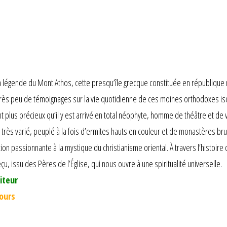
a légende du Mont Athos, cette presqu’île grecque constituée en république m
rès peu de témoignages sur la vie quotidienne de ces moines orthodoxes isolé
nt plus précieux qu’il y est arrivé en total néophyte, homme de théâtre et de 
rès varié, peuplé à la fois d’ermites hauts en couleur et de monastères brui
on passionnante à la mystique du christianisme oriental. À travers l’histoir
çu, issu des Pères de l’Église, qui nous ouvre à une spiritualité universelle.
iteur
jours