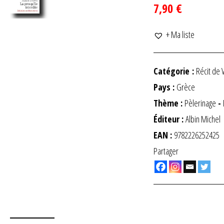
7,90 €
+ Ma liste
Catégorie :
Récit de 
Pays :
Grèce
Thème :
Pèlerinage
-
Éditeur :
Albin Michel
EAN :
9782226252425
Partager