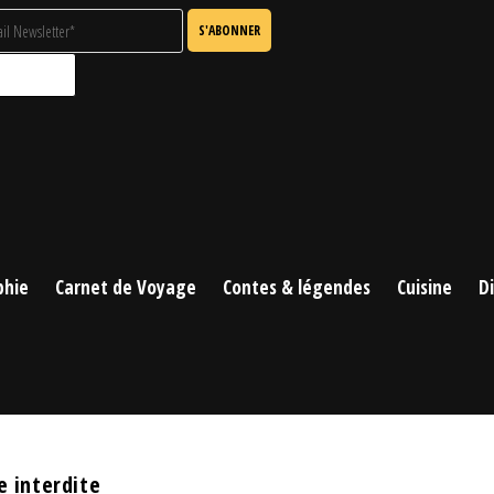
phie
Carnet de Voyage
Contes & légendes
Cuisine
D
e interdite