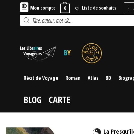
Skip
Mon compte
Liste de souhaits
0
to
Recherche
content
de
produits
Récit de Voyage
Roman
Atlas
BD
Biogra
BLOG
CARTE
La Presqu’îl