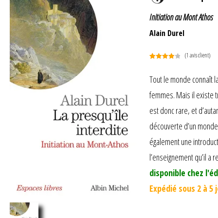
Initiation au Mont Athos
Alain Durel
(
1
avis client)
Noté
1
4.00
sur 5
Tout le monde connaît l
basé
femmes. Mais il existe t
sur
notation
est donc rare, et d’auta
client
découverte d’un monde t
également une introducti
l’enseignement qu’il a re
disponible chez l'éd
Expédié sous 2 à 5 