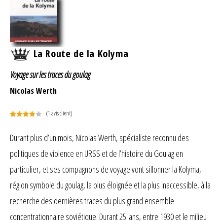
La Route de la Kolyma
Voyage sur les traces du goulag
Nicolas Werth
(
1
avis client)
Noté
1
4.00
sur 5
Durant plus d’un mois, Nicolas Werth, spécialiste reconnu des
basé
politiques de violence en URSS et de l’histoire du Goulag en
sur
notation
particulier, et ses compagnons de voyage vont sillonner la Kolyma,
client
région symbole du goulag, la plus éloignée et la plus inaccessible, à la
recherche des dernières traces du plus grand ensemble
concentrationnaire soviétique. Durant 25 ans, entre 1930 et le milieu