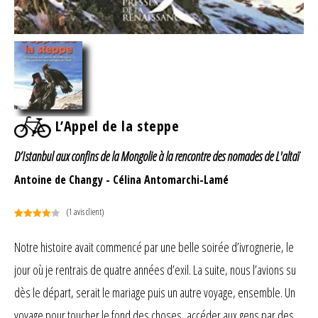
L’Appel de la steppe
D’Istanbul aux confins de la Mongolie à la rencontre des nomades de L'altaï
Antoine de Changy
-
Célina Antomarchi-Lamé
(
1
avis client)
Noté
1
4.00
sur 5
Notre histoire avait commencé par une belle soirée d’ivrognerie, le
basé
jour où je rentrais de quatre années d’exil. La suite, nous l’avions su
sur
notation
dès le départ, serait le mariage puis un autre voyage, ensemble. Un
client
voyage pour toucher le fond des choses, accéder aux gens par des