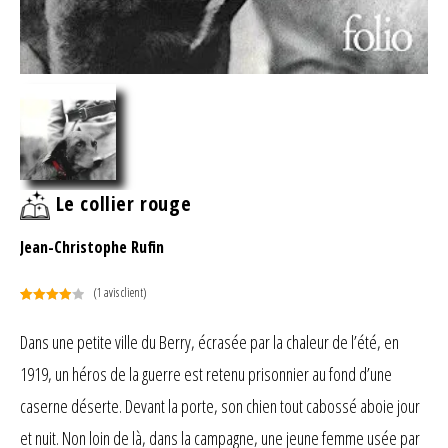
Le collier rouge
Jean-Christophe Rufin
(
1
avis client)
Noté
1
4.00
sur 5
Dans une petite ville du Berry, écrasée par la chaleur de l’été, en
basé
1919, un héros de la guerre est retenu prisonnier au fond d’une
sur
notation
caserne déserte. Devant la porte, son chien tout cabossé aboie jour
client
et nuit. Non loin de là, dans la campagne, une jeune femme usée par