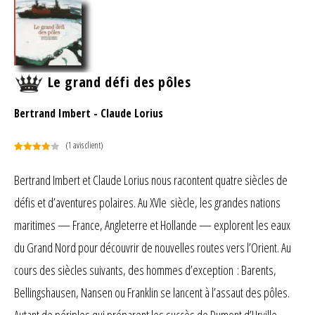
Le grand défi des pôles
Bertrand Imbert
-
Claude Lorius
(
1
avis client)
Noté
1
4.00
sur 5
Bertrand Imbert et Claude Lorius nous racontent quatre siècles de
basé
défis et d’aventures polaires. Au XVIe siècle, les grandes nations
sur
notation
maritimes — France, Angleterre et Hollande — explorent les eaux
client
du Grand Nord pour découvrir de nouvelles routes vers l’Orient. Au
cours des siècles suivants, des hommes d’exception : Barents,
Bellingshausen, Nansen ou Franklin se lancent à l’assaut des pôles.
Autant de périples qui préparent les succès de Dumont d’Urville,