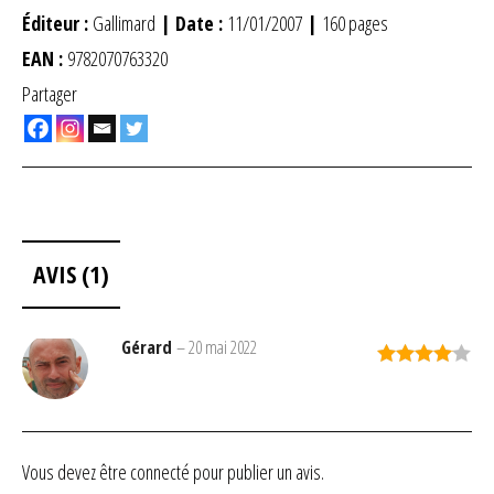
Éditeur :
Gallimard
| Date :
11/01/2007
|
160 pages
EAN :
9782070763320
Partager
AVIS (1)
Gérard
–
20 mai 2022
Note
4
sur 5
Vous devez être
connecté
pour publier un avis.