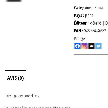
Catégorie :
Roman
Pays :
Japon
Éditeur :
Métailié
| D
EAN :
9782864246862
Partager
AVIS (0)
Il n’y a pas encore d’avis.