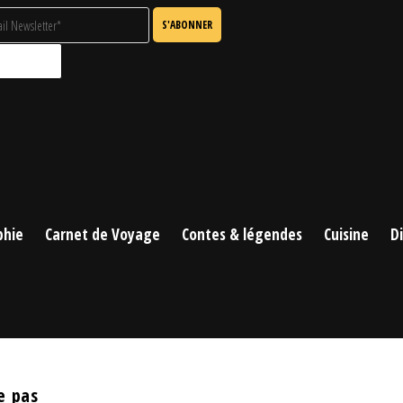
phie
Carnet de Voyage
Contes & légendes
Cuisine
D
e pas