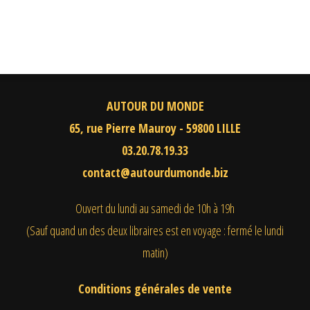
AUTOUR DU MONDE
65, rue Pierre Mauroy - 59800 LILLE
03.20.78.19.33
contact@autourdumonde.biz
Ouvert du lundi au samedi
de 10h à 19h
(Sauf quand un des deux libraires est en voyage : fermé le lundi
matin)
Conditions générales de vente