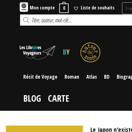
Skip
Mon compte
Liste de souhaits
0
to
Recherche
content
de
produits
Récit de Voyage
Roman
Atlas
BD
Biogra
BLOG
CARTE
Le Japon n’exist