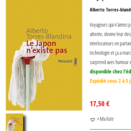
Alberto Torres-bland
Voyageurs qui n’aimez pa
attente, devine leur de
interlocuteurs en parta
technologie et ça a marc
surprend avec humour e
disponible chez l'éd
Expédié sous 2 à 5 
17,50 €
+ Ma liste