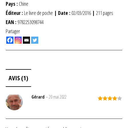
Pays :
Chine
Éditeur :
Le livre de poche
| Date :
02/03/2016
|
211 pages
EAN :
9782253098744
Partager
AVIS (1)
Gérard
–
20 mai 2022
Note
4
sur 5