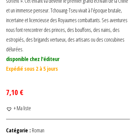
sortent ». Cet enfant va devenir le premier grand écrivain de la Chine
et un immense penseur. Tchouang-Tseu vivait à l’époque brutale,
incertaine et licencieuse des Royaumes combattants. Ses aventures
nous font rencontrer des princes, des bouffons, des nains, des
estropiés, des brigands vertueux, des artisans ou des concubines
délurées.
disponible chez l'éditeur
Expédié sous 2 à 5 jours
7,10 €
+ Ma liste
Catégorie :
Roman