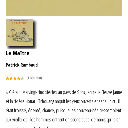
Le Maître
Patrick Rambaud
(
1
avis client)
Noté
1
4.00
sur 5
« C’était il y a vingt-cinq siècles au pays de Song, entre le Fleuve Jaune
basé
et la rivière Houaï : Tchouang naquit les yeux ouverts et sans un cri. Il
sur
notation
était froissé, édenté, chauve, puisque les nouveau-nés ressemblent
client
aux vieillards ; les hommes entrent en scène aussi démunis qu’ils en