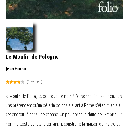
Le Moulin de Pologne
Jean Giono
(
1
avis client)
Noté
1
4.00
sur 5
« Moulin de Pologne, pourquoi ce nom ? Personne n’en sait rien. Les
basé
uns prétendent qu’un pèlerin polonais allant à Rome s’établit jadis à
sur
notation
cet endroit-là dans une cabane. Un peu après la chute de l’Empire, un
client
nommé Coste acheta le terrain, fit construire la maison de maître et