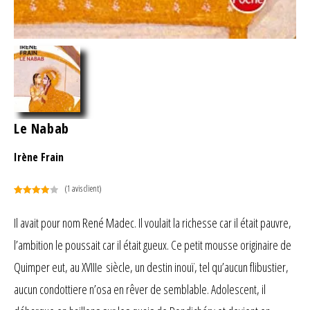
Le Nabab
Irène Frain
(
1
avis client)
Noté
1
4.00
sur 5
Il avait pour nom René Madec. Il voulait la richesse car il était pauvre,
basé
l’ambition le poussait car il était gueux. Ce petit mousse originaire de
sur
notation
Quimper eut, au XVIIIe siècle, un destin inouï, tel qu’aucun flibustier,
client
aucun condottiere n’osa en rêver de semblable. Adolescent, il