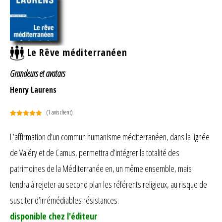
Le Rêve méditerranéen
Grandeurs et avatars
Henry Laurens
(
1
avis client)
Noté
1
5.00
sur 5
L’affirmation d’un commun humanisme méditerranéen, dans la lignée
basé sur
de Valéry et de Camus, permettra d’intégrer la totalité des
notation
client
patrimoines de la Méditerranée en, un même ensemble, mais
tendra à rejeter au second plan les référents religieux, au risque de
susciter d’irrémédiables résistances.
disponible chez l'éditeur