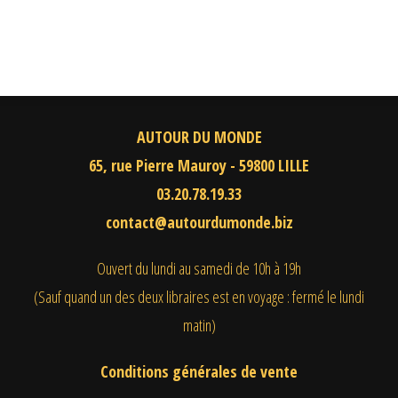
AUTOUR DU MONDE
65, rue Pierre Mauroy - 59800 LILLE
03.20.78.19.33
contact@autourdumonde.biz
Ouvert du lundi au samedi
de 10h à 19h
(Sauf quand un des deux libraires est en voyage : fermé le lundi
matin)
Conditions générales de vente