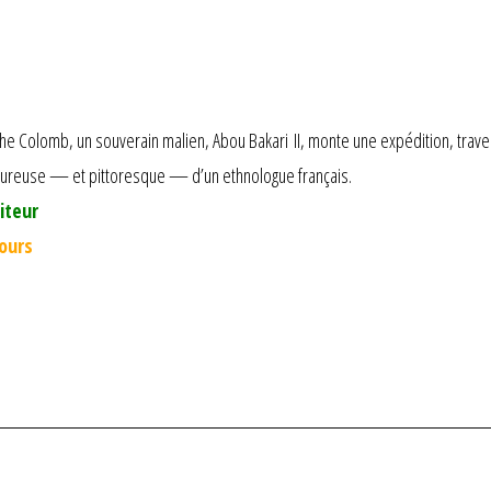
he Colomb, un souverain malien, Abou Bakari II, monte une expédition, travers
goureuse — et pittoresque — d’un ethnologue français.
iteur
jours