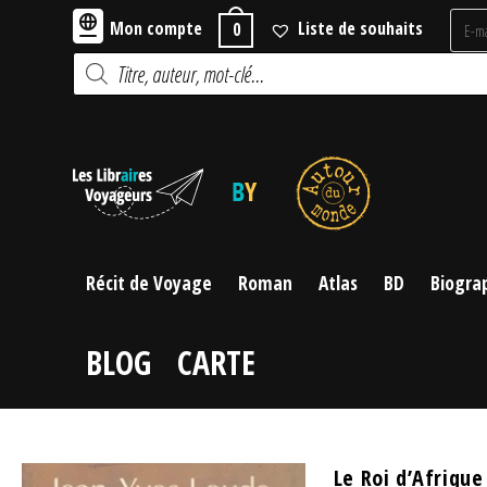
Skip
Mon compte
Liste de souhaits
0
to
Recherche
content
de
produits
Récit de Voyage
Roman
Atlas
BD
Biogra
BLOG
CARTE
Le Roi d’Afrique