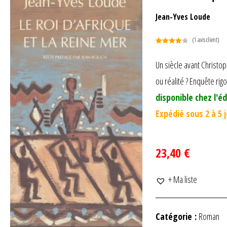
Jean-Yves Loude
(
1
avis client)
Noté
1
4.00
sur 5
Un siècle avant Christop
basé
ou réalité ? Enquête ri
sur
notation
disponible chez l'éd
client
Expédié sous 2 à 5 
23,40 €
+ Ma liste
Catégorie :
Roman