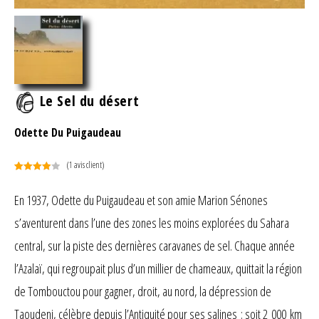
Le Sel du désert
Odette Du Puigaudeau
(
1
avis client)
Noté
1
4.00
sur 5
En 1937, Odette du Puigaudeau et son amie Marion Sénones
basé
s’aventurent dans l’une des zones les moins explorées du Sahara
sur
notation
central, sur la piste des dernières caravanes de sel. Chaque année
client
l’Azalaï, qui regroupait plus d’un millier de chameaux, quittait la région
de Tombouctou pour gagner, droit, au nord, la dépression de
Taoudeni, célèbre depuis l’Antiquité pour ses salines : soit 2 000 km