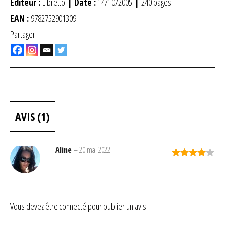
Éditeur :
Libretto
| Date :
14/10/2005
|
240 pages
EAN :
9782752901309
Partager
AVIS (1)
Aline
–
20 mai 2022
Note
4
sur 5
Vous devez être
connecté
pour publier un avis.