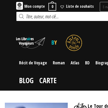
Skip
Mon compte
Liste de souhaits
0
to
Recherche
content
de
produits
Récit de Voyage
Roman
Atlas
BD
Biogra
BLOG
CARTE
Le Tour d