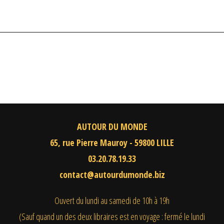
AUTOUR DU MONDE
65, rue Pierre Mauroy - 59800 LILLE
03.20.78.19.33
contact@autourdumonde.biz
Ouvert du lundi au samedi
de 10h à 19h
(Sauf quand un des deux libraires est en voyage : fermé le lundi