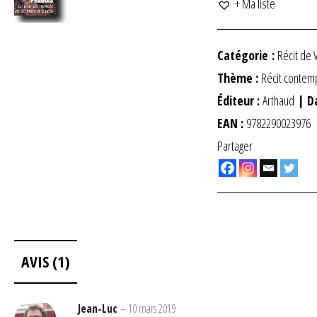
+ Ma liste
Catégorie :
Récit de 
Thème :
Récit contem
Éditeur :
Arthaud
| D
EAN :
9782290023976
Partager
AVIS (1)
Jean-Luc
–
10 mars 2019