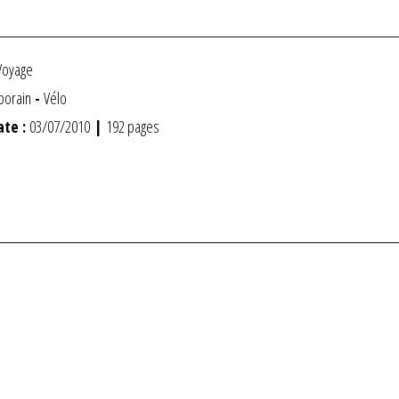
Voyage
porain
-
Vélo
ate :
03/07/2010
|
192 pages