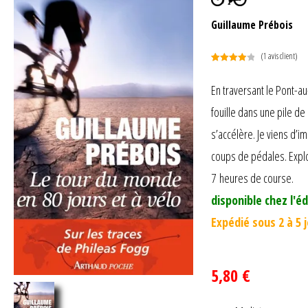
Guillaume Prébois
(
1
avis client)
Noté
1
4.00
sur 5
En traversant le Pont-au
basé
fouille dans une pile de
sur
notation
s’accélère. Je viens d’i
client
coups de pédales. Explo
7 heures de course.
disponible chez l'éd
Expédié sous 2 à 5 
5,80 €