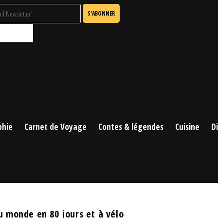
phie
Carnet de Voyage
Contes & légendes
Cuisine
D
u monde en 80 jours et à vélo