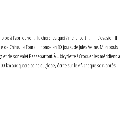
pipe à l’abri du vent. Tu cherches quoi ? me lance-t-il. — L’évasion. Il
encre de Chine. Le Tour du monde en 80 jours, de Jules Verne. Mon pouls
ogg et de son valet Passepartout. À… bicyclette ! Croquer les méridiens à
 km aux quatre coins du globe, écrite sur le vif, chaque soir, après