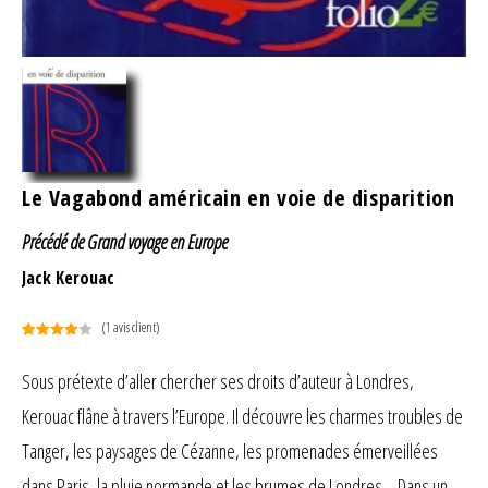
Le Vagabond américain en voie de disparition
Précédé de Grand voyage en Europe
Jack Kerouac
(
1
avis client)
Noté
1
4.00
sur 5
Sous prétexte d’aller chercher ses droits d’auteur à Londres,
basé
Kerouac flâne à travers l’Europe. Il découvre les charmes troubles de
sur
notation
Tanger, les paysages de Cézanne, les promenades émerveillées
client
dans Paris, la pluie normande et les brumes de Londres… Dans un