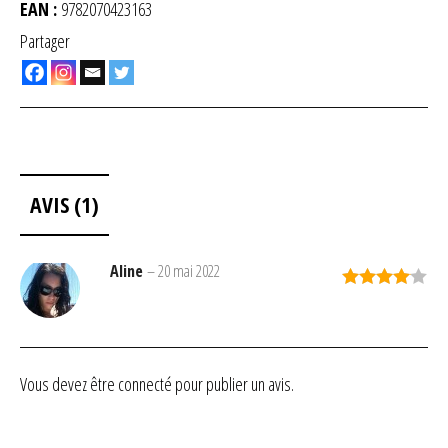
EAN :
9782070423163
Partager
AVIS (1)
Aline
–
20 mai 2022
Note
4
sur 5
Vous devez être
connecté
pour publier un avis.