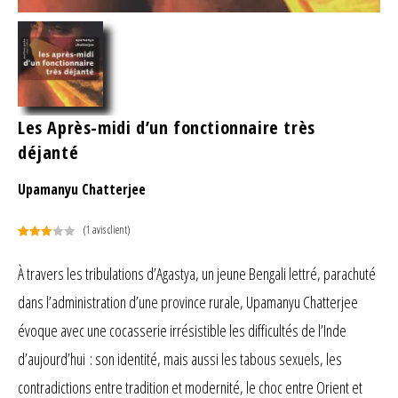
Les Après-midi d’un fonctionnaire très
déjanté
Upamanyu Chatterjee
(
1
avis client)
Noté
1
3.00
À travers les tribulations d’Agastya, un jeune Bengali lettré, parachuté
sur 5
dans l’administration d’une province rurale, Upamanyu Chatterjee
basé
sur
évoque avec une cocasserie irrésistible les difficultés de l’Inde
notation
client
d’aujourd’hui : son identité, mais aussi les tabous sexuels, les
contradictions entre tradition et modernité, le choc entre Orient et